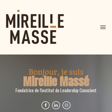
Toggl
navig
Bonjour, je suis
Mireille Massé
Fondatrice de l'institut du Leadership Conscient