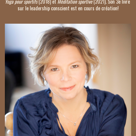
Yoga pour sportifs
 (2018) et 
Méditation sportive
 (2021). 
Son 3e livre 
sur le leadership conscient est en cours de création!