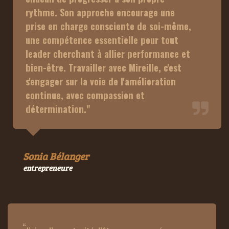
rythme. Son approche encourage une 
prise en charge consciente de soi-même, 
une compétence essentielle pour tout 
leader cherchant à allier performance et 
bien-être. Travailler avec Mireille, c'est 
s'engager sur la voie de l'amélioration 
continue, avec compassion et 
détermination." 
Sonia Bélanger
entrepreneure
“