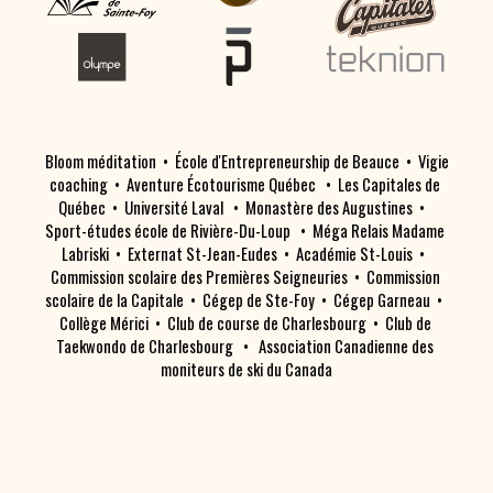
 Bloom méditation  •  École d'Entrepreneurship de Beauce  •  Vigie 
coaching  •  Aventure Écotourisme Québec   •  Les Capitales de 
Québec  •  Université Laval   •  Monastère des Augustines  •   
Sport-études école de Rivière-Du-Loup   •  Méga Relais Madame 
Labriski  •  Externat St-Jean-Eudes  •  Académie St-Louis  •  
Commission scolaire des Premières Seigneuries  •  Commission 
scolaire de la Capitale  •  Cégep de Ste-Foy  •  Cégep Garneau  •  
Collège Mérici  •  Club de course de Charlesbourg  •  Club de 
Taekwondo de Charlesbourg   •   Association Canadienne des 
moniteurs de ski du Canada