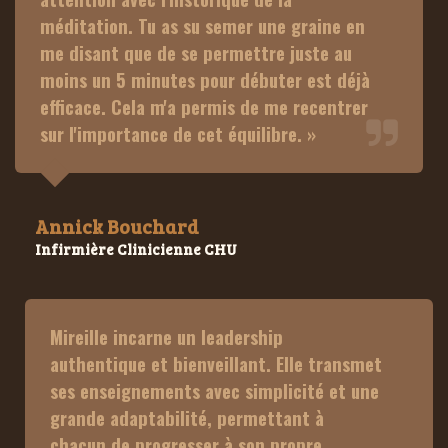
méditation. Tu as su semer une graine en 
me disant que de se permettre juste au 
moins un 5 minutes pour débuter est déjà 
efficace. Cela m'a permis de me recentrer 
sur l'importance de cet équilibre. » 
Annick Bouchard
Infirmière Clinicienne CHU
Mireille incarne un leadership 
authentique et bienveillant. Elle transmet 
ses enseignements avec simplicité et une 
grande adaptabilité, permettant à 
chacun de progresser à son propre 